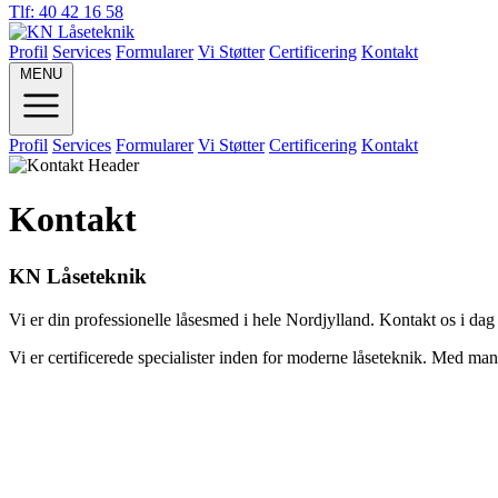
Tlf: 40 42 16 58
Profil
Services
Formularer
Vi Støtter
Certificering
Kontakt
MENU
Profil
Services
Formularer
Vi Støtter
Certificering
Kontakt
Kontakt
KN Låseteknik
Vi er din professionelle låsesmed i hele Nordjylland. Kontakt os i dag f
Vi er certificerede specialister inden for moderne låseteknik. Med mange